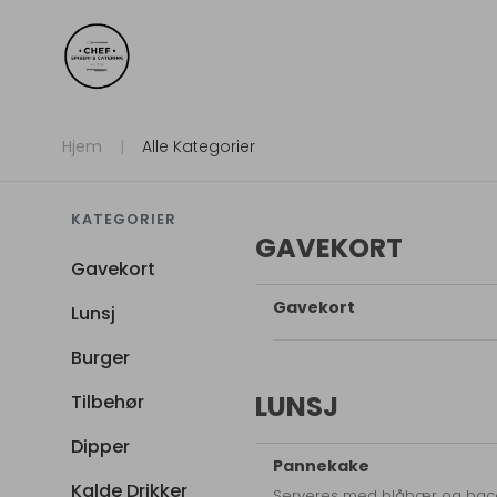
Hjem
Alle Kategorier
KATEGORIER
GAVEKORT
Gavekort
Gavekort
Lunsj
Burger
LUNSJ
Tilbehør
Dipper
Pannekake
Kalde Drikker
Serveres med blåbær og bac