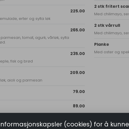
2 stk fritert sc
225.00
Med chilimayo, se
emulade, erter og sylta løk
2 stk vårrull
265.00
Med chilimayo, se
g parmesan, tomat, agurk, vårløk, sylta
ød.
Planke
Med oster og sp
235.00
eple, fisk og brød
209.00
løk, aioli og parmesan
79.00
89.00
189.00
informasjonskapsler (cookies) for å kunne