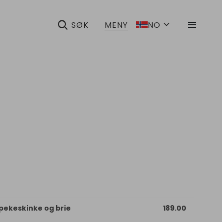
search
expand_more
menu
SØK
MENY
NO
pekeskinke og brie
189.00