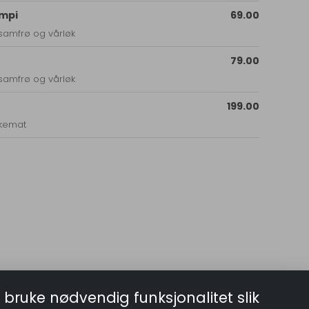
ampi
69.00
samfrø og vårløk
79.00
samfrø og vårløk
199.00
ekemat
 bruke nødvendig funksjonalitet slik