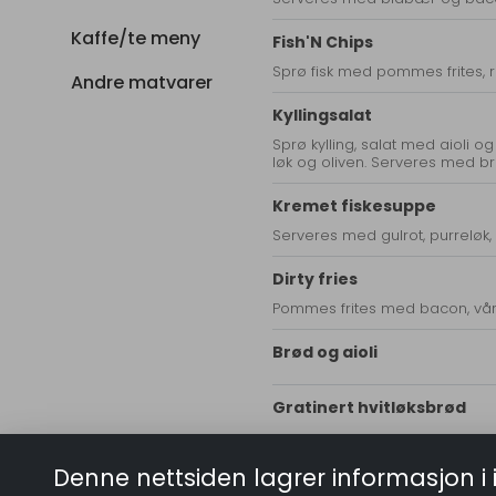
Kaffe/te meny
Fish'N Chips
Sprø fisk med pommes frites, r
Andre matvarer
Kyllingsalat
Sprø kylling, salat med aioli o
løk og oliven. Serveres med br
Kremet fiskesuppe
Serveres med gulrot, purreløk, 
Dirty fries
Pommes frites med bacon, vår
Brød og aioli
Gratinert hvitløksbrød
Ciabatta med pulled pork
Denne nettsiden lagrer informasjon i 