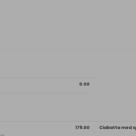
0.00
179.00
Ciabatta med s
on